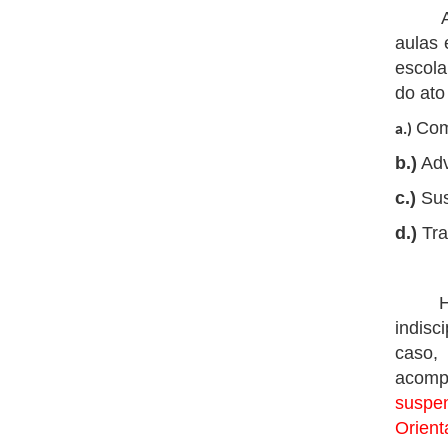
As re
aulas 
escola
do ato
Comu
a.)
b.)
Adve
c.)
Sus
d.)
Tra
Haver
indisc
caso,
acomp
suspe
Orient