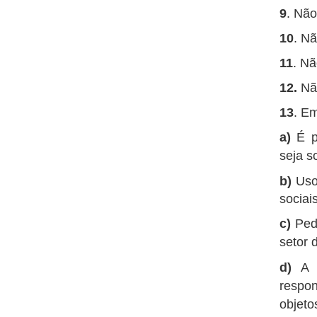
9
. Não
10
. Nã
11
. Nã
12.
Não
13
. Em
a)
É p
seja s
b)
Uso
sociai
c)
Pedi
setor 
d)
A E
respon
objeto