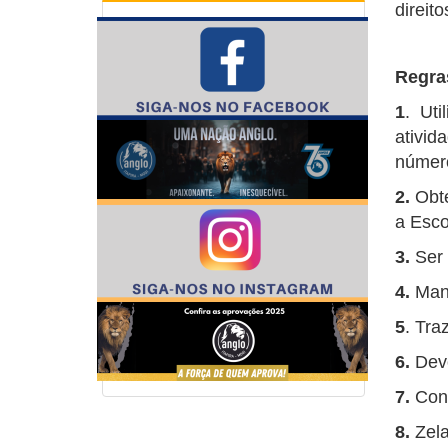
direito
Regra
1
. Ut
ativid
número
2.
Obt
a Esco
3.
Ser 
4.
Mant
5
. Tra
6.
Devo
7.
Cons
8.
Zela