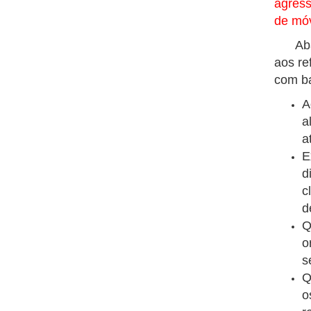
agress
de móv
Abaixo
aos re
com ba
A
a
a
E
d
c
d
Q
o
s
Q
o