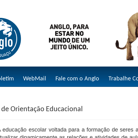
oletim
WebMail
Fale com o Anglo
Trabalhe C
 de Orientação Educacional
 educação escolar voltada para a formação de seres 
tualizar dinamicamente as relações e atividades de aul