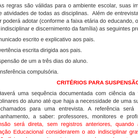
gras são válidas para o ambiente escolar, suas ime
e atividades de todas as disciplinas. Além de entrevista
r poderá adotar (conforme a faixa etária do educando, o
 indisciplinar e discernimento da família) as seguintes pr
nicado escrito e explicativo aos pais.
rtência escrita dirigida aos pais.
pensão de um a três dias do aluno.
nsferência compulsória.
CRITÉRIOS PARA SUSPENSÃ
á uma sequência documentada com ciência da fa
iplinares do aluno até que haja a necessidade de uma s
 chamados para uma entrevista. A referência será 
anhamento, a saber: professores, monitores e pro
nsão será direta, sem registros anteriores, quand
ação Educacional considerarem o ato indisciplinar gra