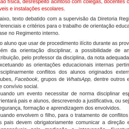
ão física, desrespeito acintoso com colegas, docentes 
eis e instalações escolares.
, texto debatido com a supervisão da Diretoria Reg
ferenciais e critérios para o trabalho de orientação educa
se no Regimento interno.
o aluno que usar de procedimento ilícito durante as prova
lém da orientação disciplinar, a possibilidade de a
tribuição, pelo professor da disciplina, da nota adequada
xcetuando as orientações educacionais internas perti
isciplinarmente conflitos dos alunos originados exte
lubes,
Facebook
, grupos de
WhatsApp
,
dentre outros 
e convívio social.
uando um evento necessitar de norma disciplinar esp
rientará pais e alunos, descrevendo a justificativa, ou se
egurança, formação e aprendizagem dos envolvidos.
uando envolvem o filho, para o tratamento de conflitos
s pais devem obrigatoriamente comunicar a direção 