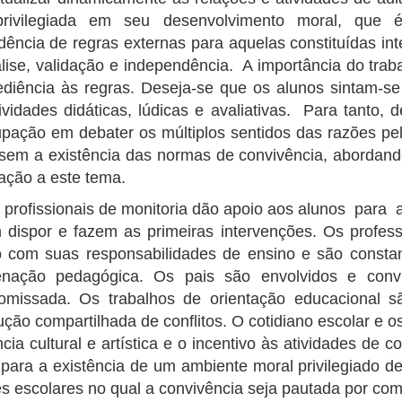
privilegiada em seu desenvolvimento moral, qu
ência de regras externas para aquelas constituídas i
lise, validação e independência. A importância do traba
diência às regras. Deseja-se que os alunos sintam-se
ividades didáticas, lúdicas e avaliativas. Para tanto, 
pação em debater os múltiplos sentidos das razões pel
 sem a existência das normas de convivência, abordando
ação a este tema.
fissionais de monitoria dão apoio aos alunos para a 
dispor e fazem as primeiras intervenções. Os profes
 com suas responsabilidades de ensino e são consta
enação pedagógica. Os pais são envolvidos e con
omissada. Os trabalhos de orientação educacional s
ução compartilhada de conflitos. O cotidiano escolar e 
ncia cultural e artística e o incentivo às atividades de 
 para a existência de um ambiente moral privilegiado d
s escolares no qual a convivência seja pautada por co