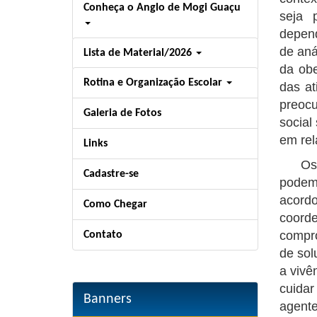
Conheça o Anglo de Mogi Guaçu
seja 
depend
de aná
Lista de Material/2026
da obe
Rotina e Organização Escolar
das at
preocu
Galeria de Fotos
social
em rel
Links
Os pro
Cadastre-se
podem 
acordo
Como Chegar
coord
compr
Contato
de sol
a vivê
cuidar
Banners
agente