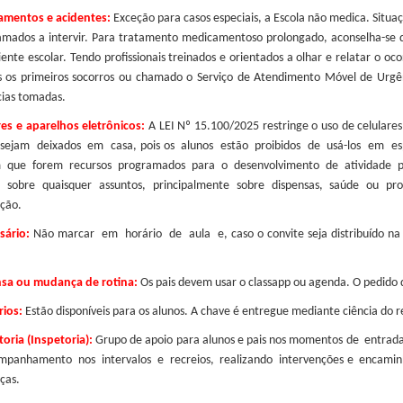
amentos e acidentes:
Exceção para casos especiais, a Escola não medica. Situaçõ
amados a intervir. Para tratamento medicamentoso prolongado, aconselha-se q
ente escolar. Tendo profissionais treinados e orientados a olhar e relatar o o
s os primeiros socorros ou chamado o Serviço de Atendimento Móvel de Urgên
cias tomadas.
res e aparelhos eletrônicos:
A LEI Nº 15.100/2025 restringe o uso de celulare
ejam deixados em casa, pois os alunos estão proibidos de usá-los em es
 que forem recursos programados para o desenvolvimento de atividade pe
s sobre quaisquer assuntos, principalmente sobre dispensas, saúde ou pro
ção.
sário:
Não marcar em horário de aula e, caso o convite seja distribuído na
sa ou mudança de rotina:
Os pais devem usar o classapp ou agenda. O pedido d
ios:
Estão disponíveis para os alunos. A chave é entregue mediante ciência do 
oria (Inspetoria):
Grupo de apoio para alunos e pais nos momentos de entrad
mpanhamento nos intervalos e recreios, realizando intervenções e encam
ças.