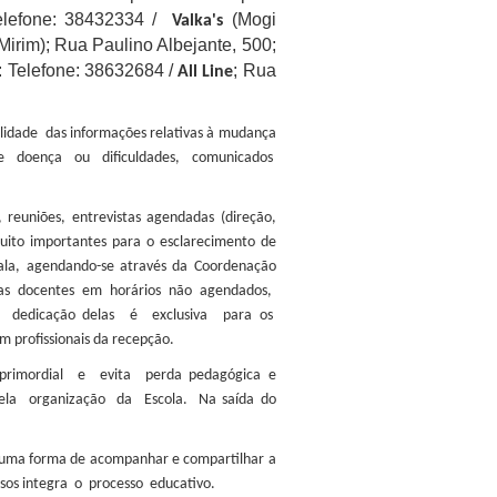
Telefone: 38432334 /
(Mogi
Valka's
Mirim); Rua Paulino Albejante, 500;
 : Telefone: 38632684 /
; Rua
All Line
alidade das informações relativas à mudança
de doença ou dificuldades, comunicados
 reuniões, entrevistas agendadas (direção,
Muito importantes para o esclarecimento de
 sala, agendando-se através da Coordenação
m as docentes em horários não agendados,
 dedicação delas é exclusiva para os
 profissionais da recepção.
rimordial e evita perda pedagógica e
ela organização da Escola. Na saída do
 é uma forma de acompanhar e compartilhar a
ssos integra o processo educativo.