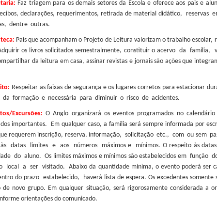
taria:
Faz triagem para os demais setores da Escola e oferece aos pais e alun
 recibos, declarações, requerimentos, retirada de material didático, reser
as, dentre outras.
oteca:
Pais que acompanham o Projeto de Leitura valorizam o trabalho escolar, r
dquirir os livros solicitados semestralmente, constituir o acervo da família,
 compartilhar da leitura em casa, assinar revistas e jornais são ações que i
ito:
Respeitar as faixas de segurança e os lugares corretos para estacionar 
 da formação e necessária para diminuir o risco de acidentes.
tos/Excursões:
O Anglo organizará os eventos programados no calendário 
dos importantes. Em qualquer caso, a família será sempre informada por escri
que requerem inscrição, reserva, informação, solicitação etc., com ou se
 às datas limites e aos números máximos e mínimos. O respeito às datas 
idade do aluno. Os limites máximos e mínimos são estabelecidos em função
o local a ser visitado. Abaixo da quantidade mínima, o evento poderá ser
entro do prazo estabelecido, haverá lista de espera. Os excedentes somente s
 de novo grupo. Em qualquer situação, será rigorosamente considerada a o
onforme orientações do comunicado.