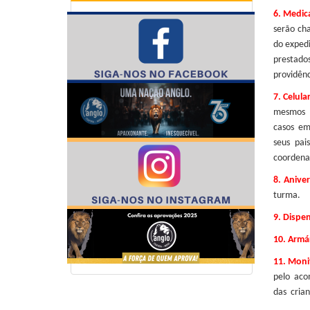
6. Medic
serão ch
do expedi
prestado
providên
7. Celula
mesmos s
casos em
seus pai
coordena
8. Aniver
turma.
9.
Dispen
10.
Armár
11.
Monit
pelo aco
das crian