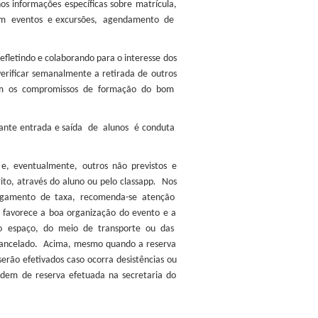
os informações específicas sobre matrícula,
vas em eventos e excursões, agendamento de
efletindo e colaborando para o interesse dos
 verificar semanalmente a retirada de outros
ntegram os compromissos de formação do bom
durante entrada e saída de alunos é conduta
e, eventualmente, outros não previstos e
to, através do aluno ou pelo classapp
.
Nos
m pagamento de taxa, recomenda-se atenção
favorece a boa organização do evento e a
 do espaço, do meio de transporte ou das
 cancelado. Acima, mesmo quando a reserva
erão efetivados caso ocorra desistências ou
rdem de reserva efetuada na secretaria do