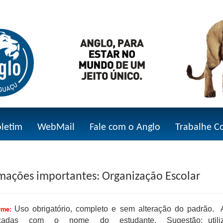
oletim
WebMail
Fale com o Anglo
Trabalhe C
mações importantes: Organização Escolar
Uso obrigatório, completo e sem alteração do padrã
rme:
ficadas com o nome do estudante. Sugestão: utilizar