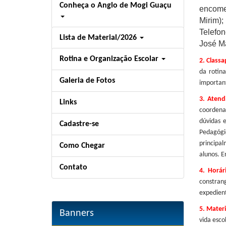
Conheça o Anglo de Mogi Guaçu
encom
Mirim);
Telefo
Lista de Material/2026
José Ma
Rotina e Organização Escolar
2.
Classa
da roti
Galeria de Fotos
importan
3. Atend
Links
coordena
dúvidas 
Cadastre-se
Pedagógi
princip
Como Chegar
alunos. E
Contato
4.
Horár
constra
expedien
5.
Materi
Banners
vida esco