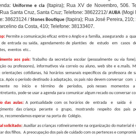
enda:
(Itapira); Rua XV de Novembro, 506. 
Uniforme e cia
 Rua Santa Cruz, Santa Cruz; Telefone: 38622212/
(Mogi 
AUBA
ne: 38623124 /
(Itapira); Rua José Pereira, 210;
Stones Boutique
rcelino da Costa, 410; Telefone: 38133407
.
pp:
Permite a comunicação eficaz entre o Anglo e a família, assegurando a qu
na de entrada ou saída, agendamento de plantões de estudo em casos 
tes, eventos etc..
imento aos pais:
Trabalho da secretaria escolar (pessoalmente ou via fone),
ção ou professores), informativos via correio ou aluno, web site e e.mails. 
e orientações cotidianas, há horários semanais específicos da professora de
ca. Após o período destinado à adaptação, os pais não devem conversar co
almente no início e término de períodos, pois nesses momentos a
ntretanto, pode-se usar a agenda para comunicar algum recado ou conversar com
io das aulas:
A pontualidade com os horários de entrada e saída é p
ngimento das criança perante o grupo, mostrando respeito dos pais p
te, recomendamos esperar na porta do Colégio.
al solicitado:
Auxiliar as crianças rotineiramente na organização do material
lar dos filhos. A preocupação dos pais de cuidado com os pertences e compromi