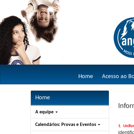
Home
Acesso ao B
Home
Infor
A equipe
Calendários: Provas e Eventos
1
.
Unifo
identi