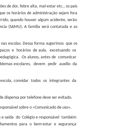
es de dor, febre alta, mal-estar etc., os pais
ue os horários de administração sejam fora
corrido, quando houver algum acidente, serão
cia (SAMU). A família será contatada e as
s nas escolas. Dessa forma sugerimos que os
paços e horários de aula, excetuando os
dagógica. Os alunos, antes de comunicar
blemas escolares, devem pedir auxílio da
 escola, convidar todos os integrantes da
e dispensa por telefone deve ser evitado.
responsável sobre o «Comunicado de uso».
a e saída do Colégio e responsável também
inhamentos para o bem-estar e segurança