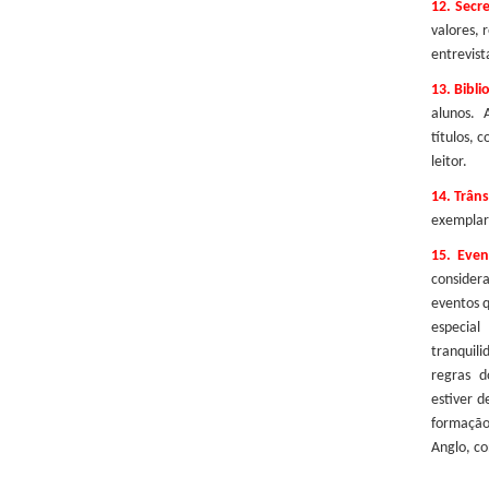
12. Secre
valores,
entrevist
13.
Bibli
alunos. A
títulos,
leitor.
14.
Trâns
exemplar
15.
Even
considera
eventos 
especial
tranquil
regras d
estiver d
formação
Anglo, c